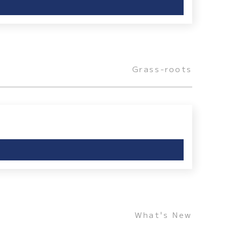
Grass-roots
What's New