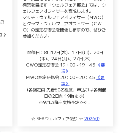
構築を目指す「ウェルフェア部会」では、ウ
ェルフェアオフィサーを育成します。
マッチ・ウェルフェアオフィサー（ＭＷＯ）
でご
とクラブ・ウェルフェアオフィサー（ＣＷ
Ｏ）の認定研修会を開催しますので、ぜひご
時 》
参加ください。
開催日：8月12日(水)、17日(月)、20日
(木)、24日(月)、27日(木)
ＣＷＯ認定研修会 19：00～19：45
《要
項》
ＭＷＯ認定研修会 20：00～20：45
《要
項》
（各回定員 先着60名程度、申込みは各開催
日の2日前 19時まで）
※9月以降も実施予定です。
☆ SFAウェルフェア便り ☆
2026①