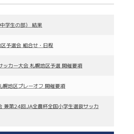
中学生の部） 結果
地区予選会 組合せ・日程
）サッカー大会 札幌地区予選 開催要項
 札幌地区プレーオフ 開催要項
大会 兼第24回JA全農杯全国小学生選抜サッカ