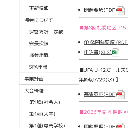
更新情報
開催要項(PDF)
協会について
■第8回札幌地区U15レ
運営方針・定款
① ②開催要項 (PDF
会長挨拶
申込書(XLS)
協会組織
SFA年報
■JFA U-12ガール
事業計画
集締切7/29(水) 】
大会情報
募集案内(PDF)
第1種(社会人)
■2026年度 札幌地
第1種(大学)
第1種(専門学校)
開催要項(PDF)