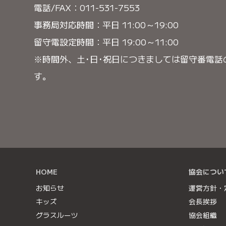
電話/FAX：011-531-7553
事務局対応時間：平日 11:00～19:00
留守電設定時間：平日 19:00～11:00
※時間外、土･日･祝日につきましては留守番電話
す。
HOME
協会につい
お知らせ
運営方針・
キッズ
会長挨拶
グラスルーツ
協会組織